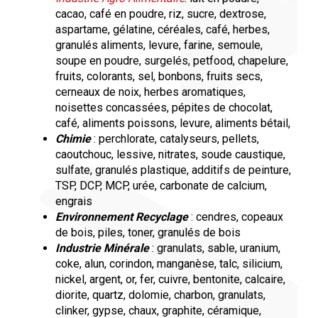
cacao, café en poudre, riz, sucre, dextrose,
aspartame, gélatine, céréales, café, herbes,
granulés aliments, levure, farine, semoule,
soupe en poudre, surgelés, petfood, chapelure,
fruits, colorants, sel, bonbons, fruits secs,
cerneaux de noix, herbes aromatiques,
noisettes concassées, pépites de chocolat,
café, aliments poissons, levure, aliments bétail,
Chimie
: perchlorate, catalyseurs, pellets,
caoutchouc, lessive, nitrates, soude caustique,
sulfate, granulés plastique, additifs de peinture,
TSP, DCP, MCP, urée, carbonate de calcium,
engrais
Environnement Recyclage
: cendres, copeaux
de bois, piles, toner, granulés de bois
Industrie Minérale
: granulats, sable, uranium,
coke, alun, corindon, manganèse, talc, silicium,
nickel, argent, or, fer, cuivre, bentonite, calcaire,
diorite, quartz, dolomie, charbon, granulats,
clinker, gypse, chaux, graphite, céramique,